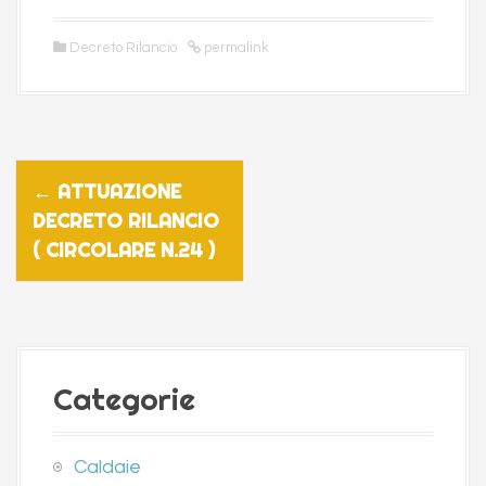
Decreto Rilancio
permalink
P
←
ATTUAZIONE
o
DECRETO RILANCIO
s
( CIRCOLARE N.24 )
t
n
a
v
Categorie
i
g
Caldaie