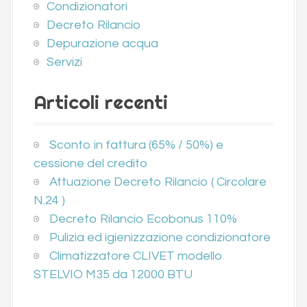
a
Condizionatori
t
Decreto Rilancio
Depurazione acqua
i
Servizi
o
n
Articoli recenti
Sconto in fattura (65% / 50%) e
cessione del credito
Attuazione Decreto Rilancio ( Circolare
N.24 )
Decreto Rilancio Ecobonus 110%
Pulizia ed igienizzazione condizionatore
Climatizzatore CLIVET modello
STELVIO M35 da 12000 BTU