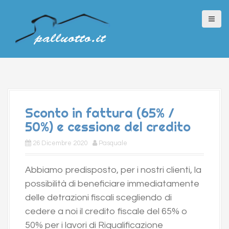
S
k
i
p
t
o
c
o
Sconto in fattura (65% /
n
50%) e cessione del credito
t
e
26 Dicembre 2020
Pasquale
n
Abbiamo predisposto, per i nostri clienti, la
t
possibilità di beneficiare immediatamente
delle detrazioni fiscali scegliendo di
cedere a noi il credito fiscale del 65% o
50% per i lavori di Riqualificazione