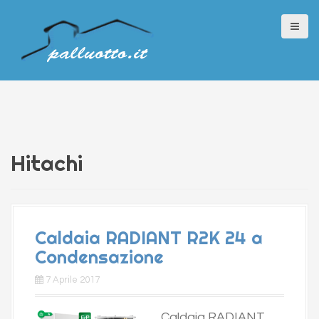
S
k
i
p
t
o
c
o
Hitachi
n
t
e
n
Caldaia RADIANT R2K 24 a
t
Condensazione
7 Aprile 2017
Caldaia RADIANT