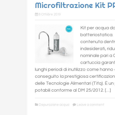
Microfiltrazione Kit 
8 Ottobre 2019
Kit per acqua da
batteriostatica. 
contenuta dentro 
indesiderati, ridu
nominale pari a 0
cartuccia garan
lunghi periodi di inutilizzo come hanno
conseguito la prestigiosa certificazione
delle Tecnologie Alimentari (Tifq). È 
potabili conforme al DM 25/2012. […]
Depurazione acqua
Leave a comment