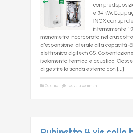
con predisposizi
e 34 kW. Equipag
INOX con spira
internamente 10
manometro incorporato nel cruscotto pe
d’espansione laterale alta capacità (8l
elettronica digitech CS. Coibentazione 
isolamento termico e acustico. Classe 
di gestire la sonda esterna con […]
Caldaie
Leave a comment
Rubinetto 4 vie collo