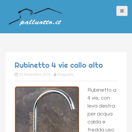
S
k
i
p
t
o
c
o
Rubinetto 4 vie collo alto
n
t
25 Novembre 2019
Pasquale
e
Rubinetto a
n
4 vie, con
t
leva destra
per acqua
calda e
fredda uso