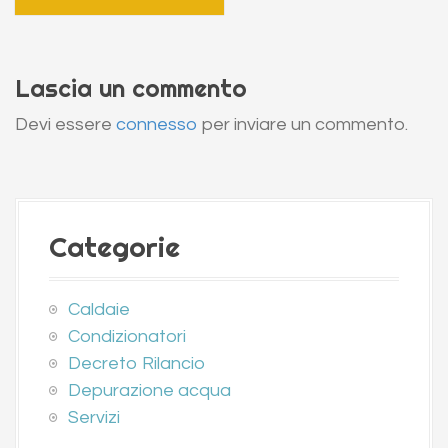
t
n
a
Lascia un commento
v
Devi essere
connesso
per inviare un commento.
i
g
a
Categorie
t
i
o
Caldaie
Condizionatori
n
Decreto Rilancio
Depurazione acqua
Servizi