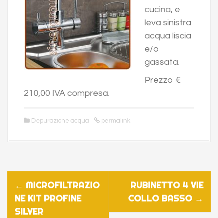
cucina, e
leva sinistra
acqua liscia
e/o
gassata.
Prezzo €
210,00 IVA compresa.
Depurazione acqua
permalink
P
←
MICROFILTRAZIO
RUBINETTO 4 VIE
o
NE KIT PROFINE
COLLO BASSO
→
s
SILVER